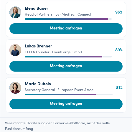
Elena Bauer
96%
EB
Head of Partnerships · MedTech Connect
Meeting anfragen
Lukas Brenner
89%
LB
CEO & Founder · EventForge GmbH
Meeting anfragen
Marie Dubois
81%
MD
Secretary General · European Event Assoc.
Meeting anfragen
Vereinfachte Darstellung der Converve-Plattform, nicht der volle
Funktionsumfang.