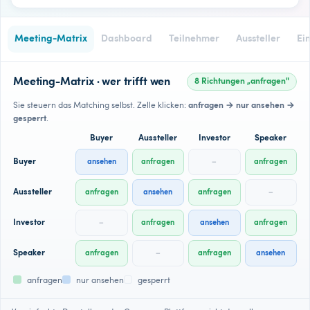
Meeting-Matrix
Dashboard
Teilnehmer
Aussteller
Ei
Meeting-Matrix · wer trifft wen
8 Richtungen „anfragen"
Sie steuern das Matching selbst. Zelle klicken:
anfragen → nur ansehen →
gesperrt
.
Buyer
Aussteller
Investor
Speaker
Buyer
Aussteller
Investor
Speaker
anfragen
nur ansehen
gesperrt