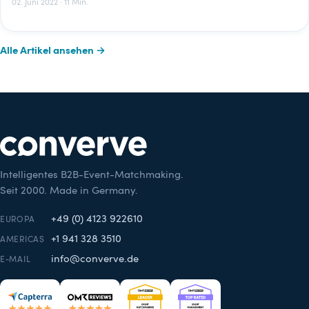
02. Juni 2022 · 11 Min.
Alle Artikel ansehen →
Intelligentes B2B-Event-Matchmaking.
Seit 2000. Made in Germany.
+49 (0) 4123 922610
EUROPA
+1 941 328 3510
AMERICAS
info@converve.de
E-MAIL