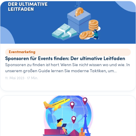
Eventmarketing
Sponsoren für Events finden: Der ultimative Leitfaden
Sponsoren zu finden ist hart. Wenn Sie nicht wissen wo und wie. In
unserem großen Guide lernen Sie moderne Taktiken, um
Sponsoren für Ihr Event zu gewinnen.
11. Mai 2023 · 17 Min.