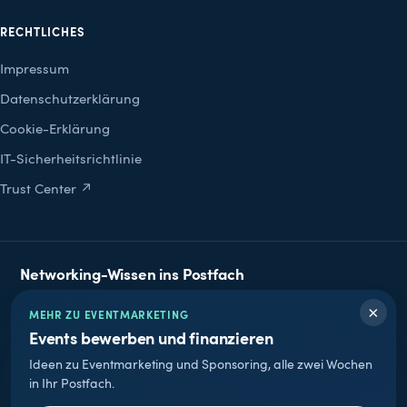
RECHTLICHES
Impressum
Datenschutzerklärung
Cookie-Erklärung
IT-Sicherheitsrichtlinie
Trust Center ↗
Networking-Wissen ins Postfach
Praxis-Tipps zu B2B-Matchmaking & Event-Networking.
×
MEHR ZU EVENTMARKETING
Kein Spam, jederzeit abbestellbar.
Events bewerben und finanzieren
E-Mail-Adresse
Ideen zu Eventmarketing und Sponsoring, alle zwei Wochen
in Ihr Postfach.