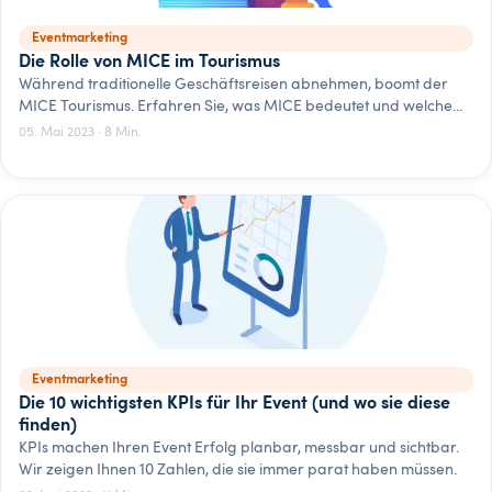
Eventmarketing
Die Rolle von MICE im Tourismus
Während traditionelle Geschäftsreisen abnehmen, boomt der
MICE Tourismus. Erfahren Sie, was MICE bedeutet und welche
Faktoren einen Standort für Meeting- und Incentive-Reisen
05. Mai 2023 · 8 Min.
attraktiv machen.
Eventmarketing
Die 10 wichtigsten KPIs für Ihr Event (und wo sie diese
finden)
KPIs machen Ihren Event Erfolg planbar, messbar und sichtbar.
Wir zeigen Ihnen 10 Zahlen, die sie immer parat haben müssen.